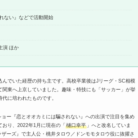
されない』などで活動開始
演 ほか
込んでいた経歴の持ち主です。高校卒業後はJリーグ・SC相模
て関東へ上京していました。趣味・特技にも「サッカー」が挙
ト時代に培われたものです。
ィーショー『恋とオオカミには騙されない』への出演で注目を集め
おり、2022年1月に現在の「
樋口幸平
」へと改名していま
ブラザーズ』で主人公・桃井タロウ／ドンモモタロウ役に抜擢さ