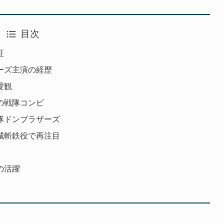
目次
証
ーズ主演の経歴
愛観
の戦隊コンビ
隊ドンブラザーズ
城斬鉄役で再注目
）
の活躍