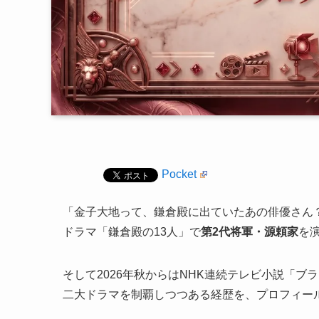
Pocket
「金子大地って、鎌倉殿に出ていたあの俳優さん？
ドラマ「鎌倉殿の13人」で
第2代将軍・源頼家
を
そして2026年秋からはNHK連続テレビ小説「ブ
二大ドラマを制覇しつつある経歴を、プロフィー