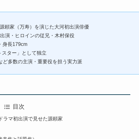
」で源頼家（万寿）を演じた大河初出演俳優
も初出演・ヒロインの従兄・木村保役
身長179cm
ットスター」として独立
など多数の主演・重要役を担う実力派
目次
河ドラマ初出演で見せた源頼家