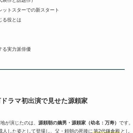
代表作と話題作）
シットスターでの新スタート
じる役とは
）
する実力派俳優
河ドラマ初出演で見せた源頼家
大地が演じたのは、
源頼朝の嫡男・源頼家（幼名：万寿）
です
）で成人した姿として登場し、父・頼朝の死後に
第2代鎌倉殿
とし