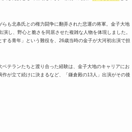
。
がらも北条氏との権力闘争に翻弄された悲運の将軍。金子大地
かけて出演し、野心と脆さを同居させた複雑な人物を体現しました。
とする青年」という難役を、26歳当時の金子が大河初出演で担
大ベテランたちと渡り合った経験は、金子大地のキャリアにお
演作が立て続けに決まるなど、「鎌倉殿の13人」出演がその後