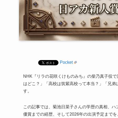
Pocket
NHK『リラの花咲くけものみち』の柴乃真子役で
はどこ？」「高校は筑紫高校って本当？」「兄弟
す。
この記事では、菊池日菜子さんの学歴の真相、ハ
優賞までの経歴、そして2026年の出演予定まで