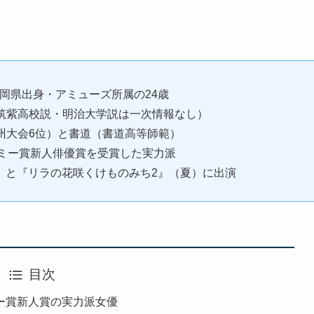
福岡県出身・アミューズ所属の24歳
筑紫高校説・明治大学説は一次情報なし）
州大会6位）と書道（書道高等師範）
デミー賞新人俳優賞を受賞した実力派
開）と『リラの花咲くけものみち2』（夏）に出演
目次
ー賞新人賞の実力派女優