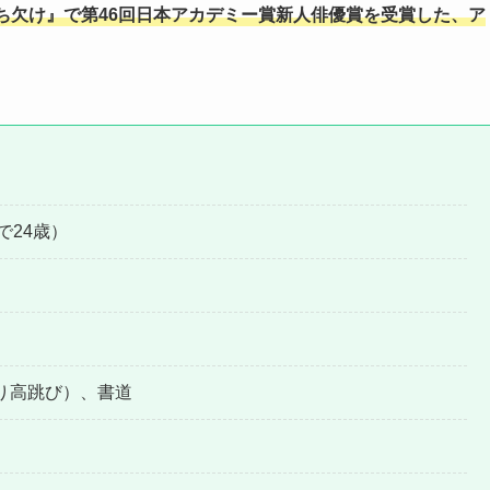
ち欠け』で第46回日本アカデミー賞新人俳優賞を受賞した、ア
で24歳）
り高跳び）、書道