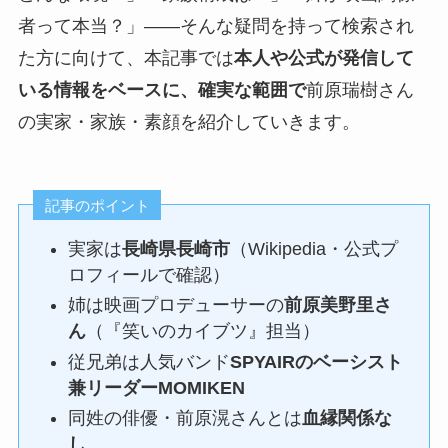
者って本当？」――そんな疑問を持って検索され
た方に向けて、本記事では
本人や公式が発信して
いる情報をベースに、確実な範囲で
前原瑞樹さん
の実家・家族・素顔を紹介していきます。
記事のポイント
実家は
長崎県長崎市
（Wikipedia・公式プ
ロフィールで確認）
姉は映画プロデューサーの
前原美野里さ
ん
（『笑いのカイブツ』担当）
従兄弟は人気バンド
SPYAIRのベーシスト
兼リーダーMOMIKEN
同姓の俳優・前原滉さんとは
血縁関係な
し