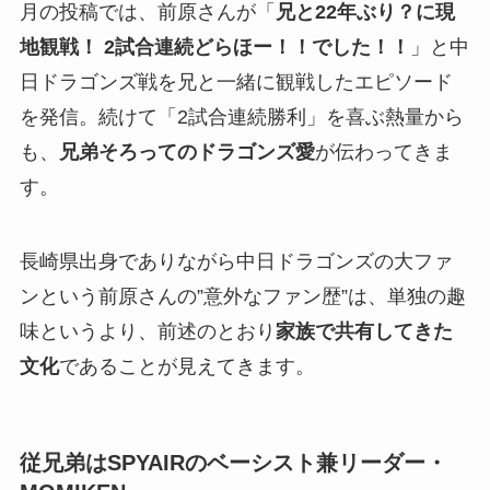
月の投稿では、前原さんが「
兄と22年ぶり？に現
地観戦！ 2試合連続どらほー！！でした！！
」と中
日ドラゴンズ戦を兄と一緒に観戦したエピソード
を発信。続けて「2試合連続勝利」を喜ぶ熱量から
も、
兄弟そろってのドラゴンズ愛
が伝わってきま
す。
長崎県出身でありながら中日ドラゴンズの大ファ
ンという前原さんの”意外なファン歴”は、単独の趣
味というより、前述のとおり
家族で共有してきた
文化
であることが見えてきます。
従兄弟はSPYAIRのベーシスト兼リーダー・