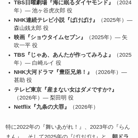
TBS日曜劇場『海に眠るダイヤモンド』
（2024
年）― 池ヶ谷虎次郎 役
NHK連続テレビ小説『ばけばけ』
（2025年）―
森山銭太郎 役
映画『ショウタイムセブン』
（2025年）― 矢
吹一平 役
TBS『じゃあ、あんたが作ってみろよ』
（2025
年）― 白崎ルイ 役
NHK大河ドラマ『豊臣兄弟！』
（2026年）―
甚助 役
テレビ東京『産まない女はダメですか?』
（2026年）― 梨田明 役
Netflix『九条の大罪』
（2026年）
特に2022年の『舞いあがれ！』、2023年の『らん
まん』、そして2025年の『ばけばけ』と、
朝ドラ