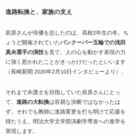
進路転換と、家族の支え
前原さんが俳優を志したのは、高校2年生の冬。ち
ょうど開催されていた
バンクーバー五輪での浅田
真央選手の演技
を見て、人の心を動かす表現の力
に強く惹かれたことがきっかけだったといいます
（長崎新聞 2020年2月10日インタビューより）。
それまで弁護士を目指していた前原さんにとっ
て、
進路の大転換
は容易な決断ではなかったは
ず。それでも教師に進路変更を打ち明けて応援を
得たうえ、明治大学文学部演劇学専攻への進学を
実現します。