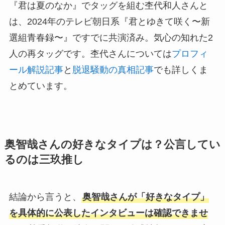
『君は夏のなか』でタッグを組む杢代和人さんと
は、2024年のテレビ朝日系『君とゆきて咲く〜新
選組青春録〜』ですでに共演済み。気心の知れた2
人の再タッグです。杢代さんについては
プロフィ
ール解説記事
と
脱退騒動の真相記事
でも詳しくま
とめています。
奥智哉さんの好きなタイプは？公言してい
るのは三玖推し
結論から言うと、
奥智哉さんが「好きなタイプ」
を具体的に公表したインタビューは確認できませ