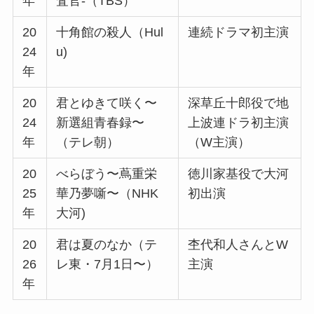
年
査官-（TBS）
20
十角館の殺人（Hul
連続ドラマ初主演
24
u)
年
20
君とゆきて咲く〜
深草丘十郎役で地
24
新選組青春録〜
上波連ドラ初主演
年
（テレ朝）
（W主演）
20
べらぼう〜蔦重栄
徳川家基役で大河
25
華乃夢噺〜（NHK
初出演
年
大河)
20
君は夏のなか（テ
杢代和人さんとW
26
レ東・7月1日〜）
主演
年