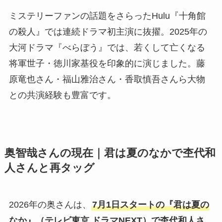
ミステリーファンの話題をさらったHulu『十角館
の殺人』では連続ドラマ初主演に抜擢。2025年の
大河ドラマ『べらぼう』では、若くして亡くなる
将軍世子・徳川家基役を印象的に演じました。藤
原竜也さん・福山雅治さん・香取慎吾さんら大物
との共演経験も豊富です。
奥智哉さんの現在｜君は夏のなかで杢代和
人さんと再タッグ
2026年の奥さんは、
7月1日スタートの『君は夏の
なか』（テレビ東京 ドラマNEXT）で杢代和人さ