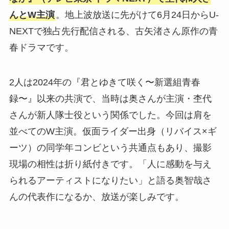
んとW主演
。地上波放送に先がけて6月24日からU-
NEXTで独占先行配信される、古矢渚さん原作の青
春ドラマです。
2人は2024年の『君とゆきて咲く〜新選組青春
録〜』以来の共演で、当時は奥さんが主演・杢代
さんが新人隊士役という関係でした。今回は肩を
並べてのW主演。仮面ライダー出身（リバイス×ギ
ーツ）の同学年コンビという共通点もあり、撮影
現場の相性は折り紙付きです。「人に感動を与え
られるアーティストになりたい」と語る奥智哉さ
んの代表作になるか、放送が楽しみです。