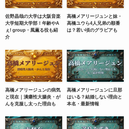
佐野晶哉の大学は大阪音楽
高橋メアリージュンと妹・
大学短期大学部！年齢やA
高橋ユウら4人兄弟の順番
ぇ! group・風薫る役も紹
は？若い頃のグラビアも
介
高橋メアリージュンの病気
高橋メアリージュンに旦那
と現在｜潰瘍性大腸炎・が
はいる？結婚しない理由と
んを克服し太った理由も
本名・最新情報