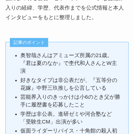
入りの経緯、学歴、代表作までを公式情報と本人
インタビューをもとに整理しました。
記事のポイント
奥智哉さんはアミューズ所属の21歳。
『君は夏のなか』で杢代和人さんとW主
演
好きなタイプは非公表だが、『五等分の
花嫁』中野三玖推しを公言している
芸能界入りのきっかけは小6のとき父が勝
手に履歴書を応募したこと
学歴は非公表。進研ゼミや河合塾など
「受験生CM」出演が多い
仮面ライダーリバイス・十角館の殺人初