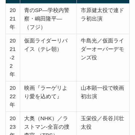
20
青のSP―学校内警
市原健太役で連ド
21
察・嶋田隆平―
ラ初出演
年
（フジ）
20
仮面ライダーリバ
牛島光／仮面ライ
21
イス（テレ朝）
ダーオーバーデモ
-2
ンズ役
2
年
20
映画『ラーゲリよ
山本顕一役で映画
22
り愛を込めて』
初出演
年
20
大奥（NHK）／ラ
玉栄役／長谷川壮
23
ストマン-全盲の捜
太役