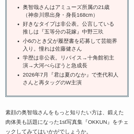
奥智哉さんはアミューズ所属の21歳
（神奈川県出身・身長168cm）
好きなタイプは非公表。公言している
推しは『五等分の花嫁』中野三玖
小6のとき父が履歴書を応募して芸能界
入り。憧れは佐藤健さん
学歴は非公表。リバイス→十角館初主
演→大河べらぼうと急成長
2026年7月『君は夏のなか』で杢代和人
さんと再タッグのW主演
素顔の奥智哉さんをもっと知りたい方は、鍛えた
肉体美も話題になった1st写真集『OKKUN』をチェ
ックしてみてはいかがでしょうか。