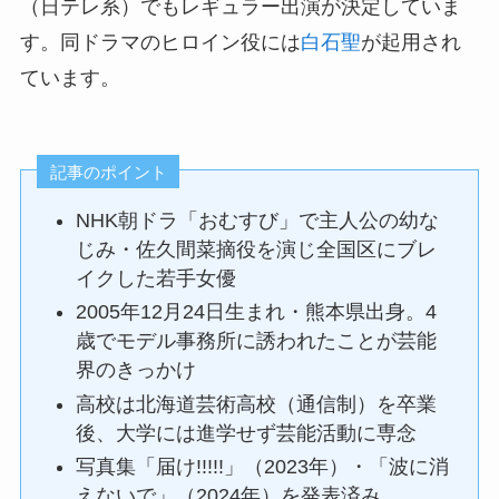
（日テレ系）でもレギュラー出演が決定していま
す。同ドラマのヒロイン役には
白石聖
が起用され
ています。
記事のポイント
NHK朝ドラ「おむすび」で主人公の幼な
じみ・佐久間菜摘役を演じ全国区にブレ
イクした若手女優
2005年12月24日生まれ・熊本県出身。4
歳でモデル事務所に誘われたことが芸能
界のきっかけ
高校は北海道芸術高校（通信制）を卒業
後、大学には進学せず芸能活動に専念
写真集「届け!!!!!」（2023年）・「波に消
えないで」（2024年）を発表済み