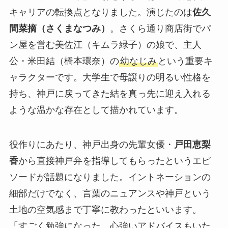
キャリアの転換点となりました。演じたのは
佐久
間菜摘（さくまなつみ）
。さくら通り商店街でパ
ン屋を営む美佐江（キムラ緑子）の娘で、主人
公・米田結（橋本環奈）の
幼なじみ
という重要キ
ャラクターです。大学生で母譲りの明るい性格を
持ち、神戸に戻ってきた結を真っ先に迎え入れる
ような温かな存在として描かれています。
役作りにあたり、神戸出身の先輩女優・
戸田恵梨
香
から直接神戸弁を指導してもらったというエピ
ソードが話題になりました。イントネーションの
細部だけでなく、言葉のニュアンスや神戸という
土地の空気感まで丁寧に教わったといいます。
「すごく勉強になった。心強いアドバイスもいた