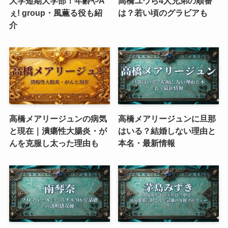
大学短期大学部！年齢やA
高橋ユウら4人兄弟の順番
ぇ! group・風薫る役も紹
は？若い頃のグラビアも
介
高橋メアリージュンの病気
高橋メアリージュンに旦那
と現在｜潰瘍性大腸炎・が
はいる？結婚しない理由と
んを克服し太った理由も
本名・最新情報