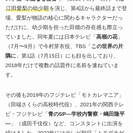
江田愛梨の幼少期
を演じ、第4話から最終話まで登
場。愛梨が物語の核心に関わるキャラクターだっ
ただけに、幼少期を担った田畑の存在感も際立っ
ていました。同年夏には日本テレビ「
高嶺の花
」
（7月〜9月）で今村芽衣役、TBS「
この世界の片
隅に
」第1話（7月15日）にも顔を出しており、
2018年だけで複数の話題作に名前を連ねていま
す。
その後も2019年のフジテレビ「モトカレマニア」
（田端さくらの高校時代役）、2021年の関西テレ
ビ・フジテレビ「
青のSP―学校内警察・嶋田隆平
―
」（成田千佳役）など、コンスタントに出演を